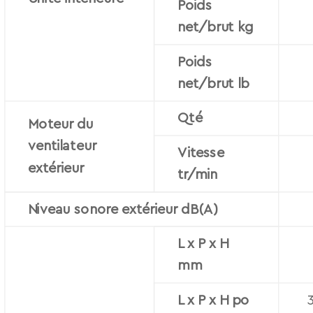
Poids
net/brut kg
Poids
net/brut lb
Qté
Moteur du
ventilateur
Vitesse
extérieur
tr/min
Niveau sonore extérieur dB(A)
L x P x H
mm
L x P x H po