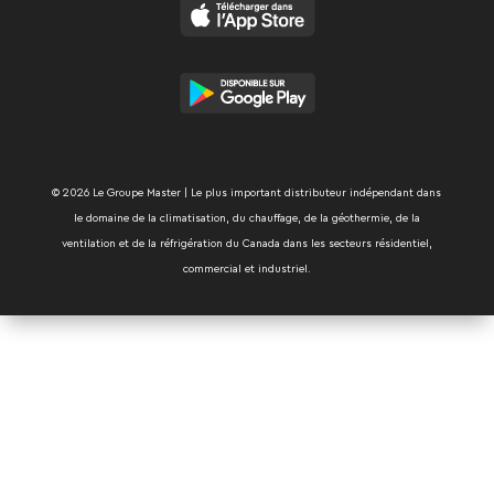
T° ext
température
chauffage
extérieure
°C/ºF
Certiﬁé NEEP
© 2026 Le Groupe Master | Le plus important distributeur indépendant dans
le domaine de la climatisation, du chauffage, de la géothermie, de la
ventilation et de la réfrigération du Canada dans les secteurs résidentiel,
commercial et industriel.