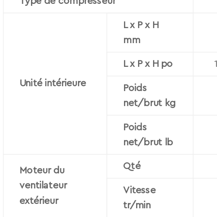
Type de compresseur
L x P x H
mm
L x P x H po
Unité intérieure
Poids
net/brut kg
Poids
net/brut lb
Qté
Moteur du
ventilateur
Vitesse
extérieur
tr/min