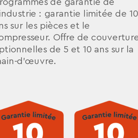
rogrammes de garantie de
’industrie : garantie limitée de 1
Les détaillants Moovair
ns sur les pièces et le
sont supportés par Le
ompresseur. Offre de couvertur
Groupe Master, le plus
ptionnelles de 5 et 10 ans sur la
important distributeur
ain-d’œuvre.
privé dans le domaine
du CVCA-R au Canada.
Au cours de ses 70 ans
d’existence, Le Groupe
Master s’est toujours