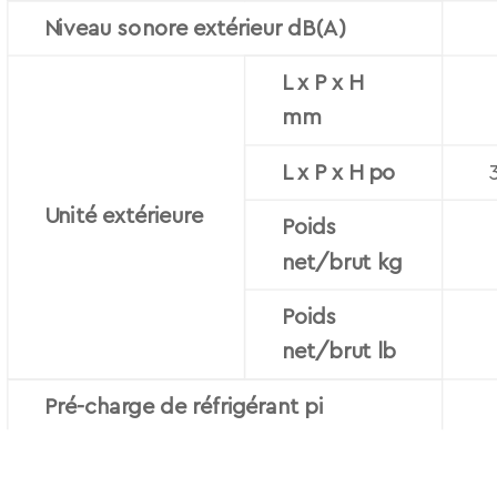
Niveau sonore extérieur dB(A)
L x P x H
mm
L x P x H po
Unité extérieure
Poids
net/brut kg
Poids
net/brut lb
Pré-charge de réfrigérant pi
Côté
liquide/côté