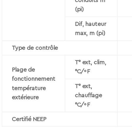
conduits m
(pi)
Dif, hauteur
max, m (pi)
Type de contrôle
T° ext, clim,
Plage de
°C/ºF
fonctionnement
T° ext,
température
chauffage
extérieure
°C/ºF
Certiﬁé NEEP