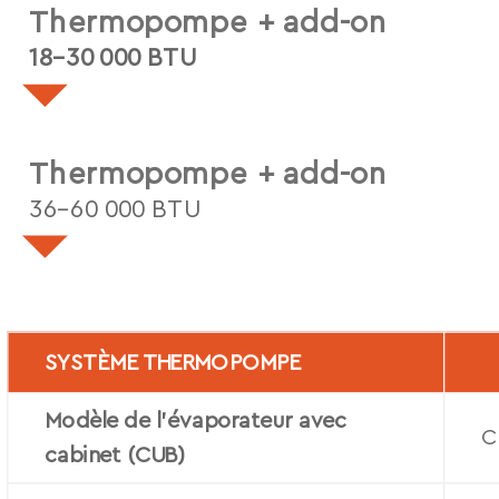
Thermopompe + add-on
18-30 000 BTU
Brochure
Évaporateur (CUB)
Thermopompe + add-on
Voir PDF
36-60 000 BTU
SYSTÈME THERMOPOMPE
Modèle de l’évaporateur avec
Charte performance
C
cabinet (CUB)
Évaporateur (CUB)