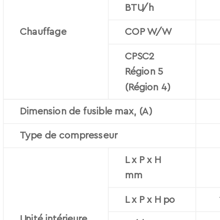
BTU/h
Chauffage
COP W/W
CPSC2
Région 5
(Région 4)
Dimension de fusible max, (A)
Type de compresseur
L x P x H
mm
L x P x H po
Unité intérieure