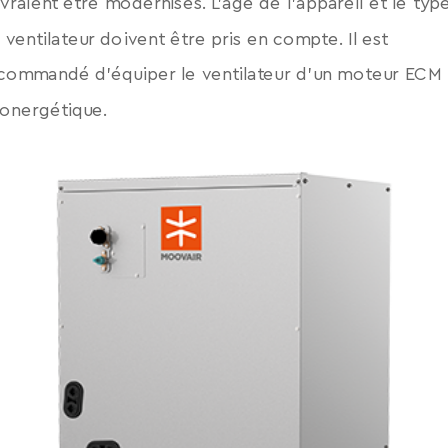
vraient être modernisés. L’âge de l’appareil et le typ
 ventilateur doivent être pris en compte. Il est
commandé d’équiper le ventilateur d’un moteur ECM
onergétique.