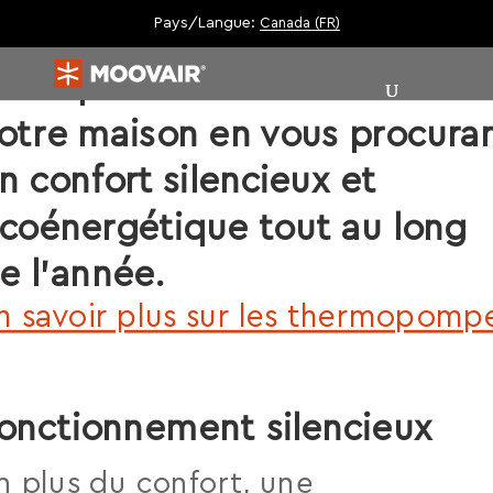
Pays/Langue:
Canada (FR)
ête. La thermopompe Centra
oov préserve la sérénité de
otre maison en vous procura
n confort silencieux et
coénergétique tout au long
e l’année.
n savoir plus sur les thermopomp
|
|
onctionnement silencieux
n plus du confort, une